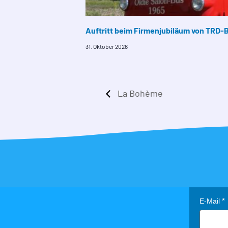
Auftritt beim Firmenjubiläum von TRD-
31. Oktober 2026
La Bohème
E-Mail