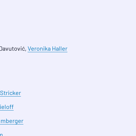
 Davutović,
Veronika Haller
Stricker
ieloff
umberger
im