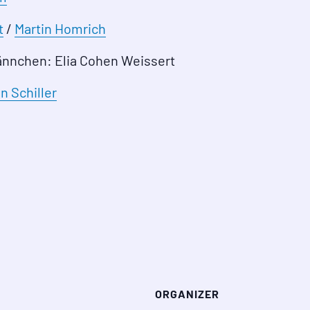
t
/
Martin Homrich
nnchen: Elia Cohen Weissert
n Schiller
ORGANIZER