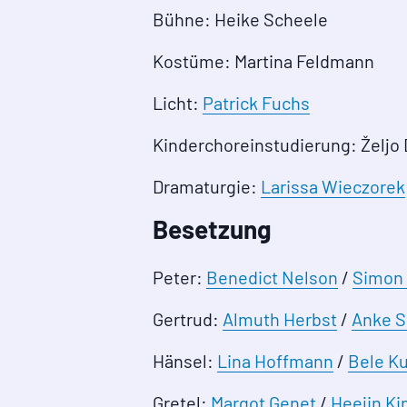
Bühne: Heike Scheele
Kostüme: Martina Feldmann
Licht:
Patrick Fuchs
Kinderchoreinstudierung: Željo
Dramaturgie:
Larissa Wieczorek
Besetzung
Peter:
Benedict Nelson
/
Simon 
Gertrud:
Almuth Herbst
/
Anke S
Hänsel:
Lina Hoffmann
/
Bele K
Gretel:
Margot Genet
/
Heejin K