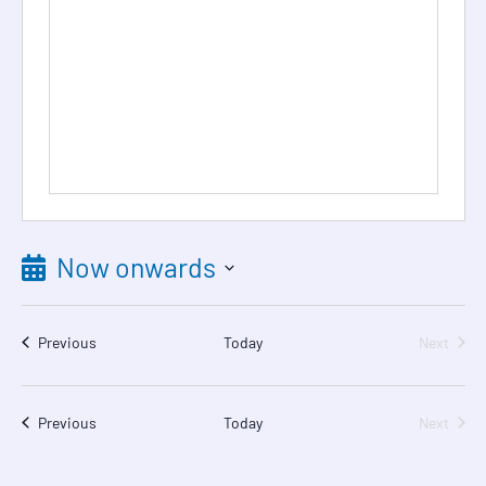
Now onwards
Select
date.
Events
Event
Previous
Today
Next
Events
Event
Previous
Today
Next